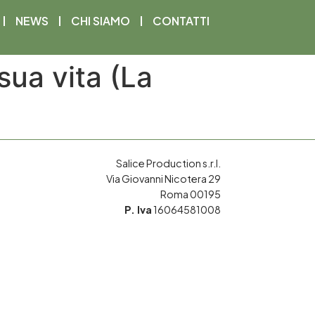
NEWS
CHI SIAMO
CONTATTI
sua vita (La
Salice Production s.r.l.
Via Giovanni Nicotera 29
Roma 00195
P. Iva
16064581008