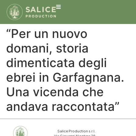
“Per un nuovo
domani, storia
dimenticata degli
ebrei in Garfagnana.
Una vicenda che
andava raccontata”
Salice Production s.r.l.
Via Giovanni Nicotera 29